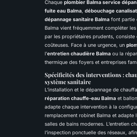
Chaque
plombier Balma service dépa
fuite eau Balma
,
débouchage canalisat
dépannage sanitaire Balma
font partie
Balma vient fréquemment compléter les in
par les propriétaires prudents, consiste
coûteuses. Face à une urgence, un
plom
l’
entretien chaudière Balma
ou la répar
thermique des foyers et entreprises fami
Spécificités des interventions : cha
système sanitaire
L’installation et le dépannage de chauff
réparation chauffe-eau Balma
et ballo
adapte chaque intervention à la configura
remplacement robinet Balma et adapte le
salles de bains modernes. L’entretien c
l’inspection ponctuelle des réseaux, af