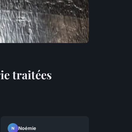
e traitées
Noémie
N