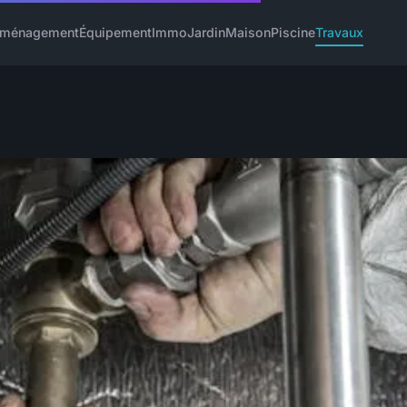
ménagement
Équipement
Immo
Jardin
Maison
Piscine
Travaux