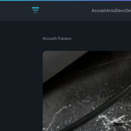
Accueil
Actu
Déco
Dé
Accueil
›
Travaux