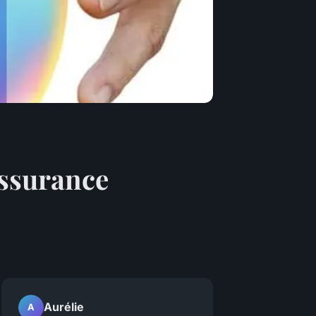
'assurance
Aurélie
A